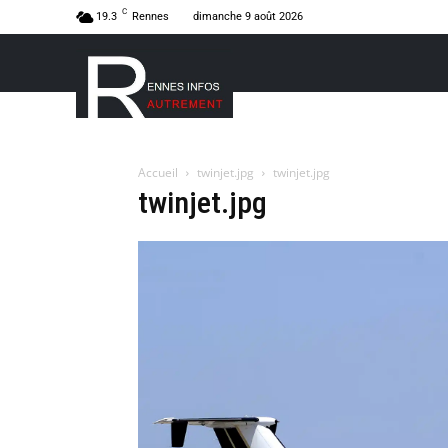
C
19.3
Rennes
dimanche 9 août 2026
Accueil
twinjet.jpg
twinjet.jpg
twinjet.jpg