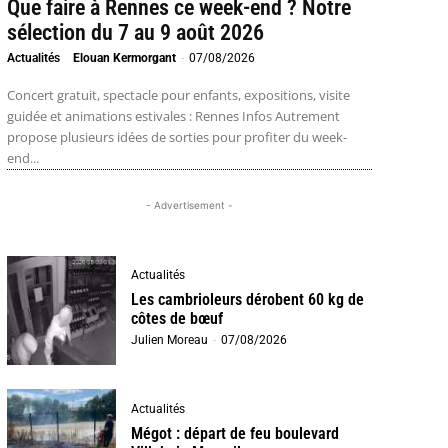
Que faire à Rennes ce week-end ? Notre
sélection du 7 au 9 août 2026
Actualités
Elouan Kermorgant
-
07/08/2026
Concert gratuit, spectacle pour enfants, expositions, visite
guidée et animations estivales : Rennes Infos Autrement
propose plusieurs idées de sorties pour profiter du week-
end...
- Advertisement -
Actualités
Les cambrioleurs dérobent 60 kg de
côtes de bœuf
Julien Moreau
-
07/08/2026
Actualités
Mégot : départ de feu boulevard