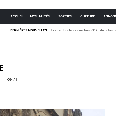
ACCUEIL
ACTUALITÉS
SORTIES
CULTURE
ANNONC
DERNIÈRES NOUVELLES
Les cambrioleurs dérobent 60 kg de côtes 
Mégot : départ de feu boulevard Villebois
E
71