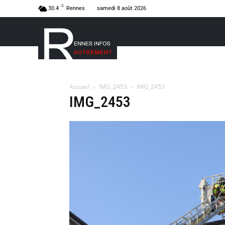
C
30.4
Rennes
samedi 8 août 2026
Accueil
IMG_2453
IMG_2453
IMG_2453