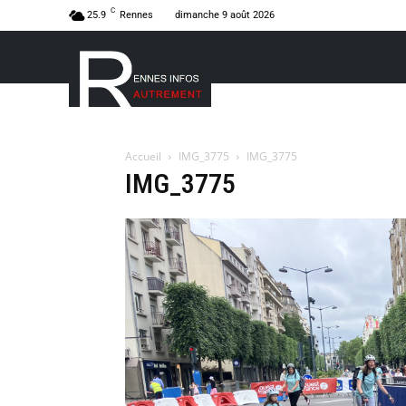
C
25.9
Rennes
dimanche 9 août 2026
Accueil
IMG_3775
IMG_3775
IMG_3775