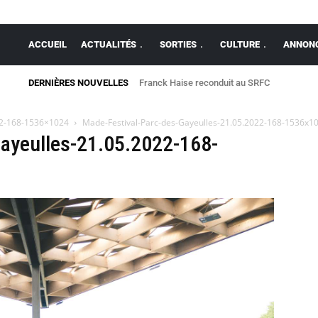
ACCUEIL
ACTUALITÉS
SORTIES
CULTURE
ANNONC
DERNIÈRES NOUVELLES
Franck Haise reconduit au SRFC
22-168-1536×1024
Made-Festival-Parc-des-Gayeulles-21.05.2022-168-1536x1
ayeulles-21.05.2022-168-