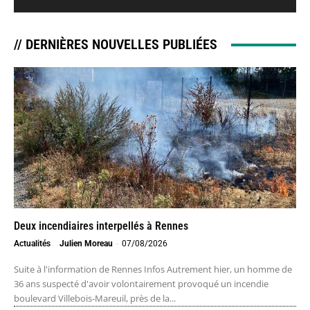
// DERNIÈRES NOUVELLES PUBLIÉES
Deux incendiaires interpellés à Rennes
Actualités
Julien Moreau
-
07/08/2026
Suite à l'information de Rennes Infos Autrement hier, un homme de
36 ans suspecté d'avoir volontairement provoqué un incendie
boulevard Villebois-Mareuil, près de la...