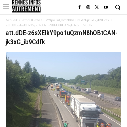
Accueil
att.dDE-z6sXEIkY9po1uQzmN8hOBtCAN-jk3xG_ib9Cdfk
att.dDE-z6sXEIkY9po1uQzmN8hOBtCAN-jk3xG_ib9Cdfk
att.dDE-z6sXEIkY9po1uQzmN8hOBtCAN-
jk3xG_ib9Cdfk