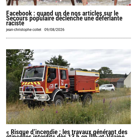
Facebook : quand un de nos articles sur le
Secours populaire déclenche une déferlante
raciste
jean-christophe collet
-
09/08/2026
« Risque d’incendie : les travaux générant des
étincelles interdits dès 13 h en Ille-et-Vilaine