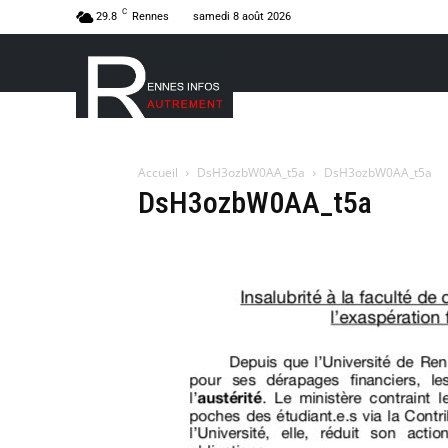
C
29.8
Rennes
samedi 8 août 2026
Accueil
DsH3ozbW0AA_t5a
DsH3ozbW0AA_t5a
DsH3ozbW0AA_t5a