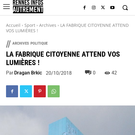
Accueil
Sport
Archives
LA FABRIQUE CITOYENNE ATTEND
VOS LUMIÈRES !
//
ARCHIVES
POLITIQUE
LA FABRIQUE CITOYENNE ATTEND VOS
LUMIÈRES !
Par
Dragan Brkic
0
42
20/10/2018