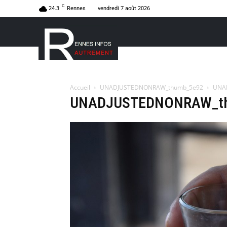
C
24.3
Rennes
vendredi 7 août 2026
Accueil
UNADJUSTEDNONRAW_thumb_5e92
UNA
UNADJUSTEDNONRAW_t