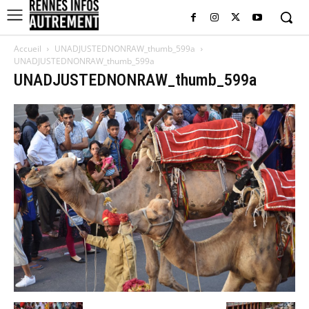
Accueil
UNADJUSTEDNONRAW_thumb_599a
UNADJUSTEDNONRAW_thumb_599a
UNADJUSTEDNONRAW_thumb_599a