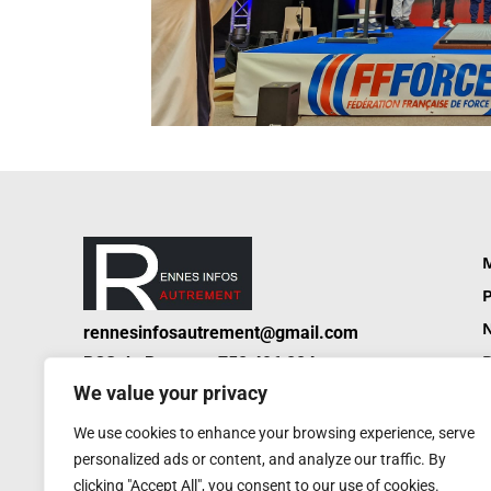
M
P
N
rennesinfosautrement@gmail.com
P
RCS de Rennes : 752 406 884
Service de presse : 0620 W
We value your privacy
A
We use cookies to enhance your browsing experience, serve
personalized ads or content, and analyze our traffic. By
clicking "Accept All", you consent to our use of cookies.