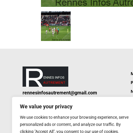
M
P
N
rennesinfosautrement@gmail.com
P
RCS de Rennes : 752 406 884
We value your privacy
Service de presse : 0620 W
A
We use cookies to enhance your browsing experience, serve
personalized ads or content, and analyze our traffic. By
clicking "Accept All", you consent to our use of cookies.