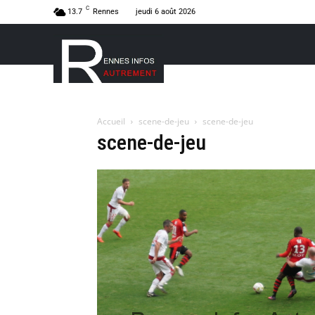
C
13.7
Rennes
jeudi 6 août 2026
Accueil
scene-de-jeu
scene-de-jeu
scene-de-jeu