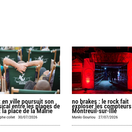
 en ville poursuit son
no brakes : le rock fait
ical entre les plages de
exploser les compteurs
 la place de la Mairie
Montreuil-sur-Ille
phe collet
-
30/07/2026
Matéo Gouriou
-
27/07/2026