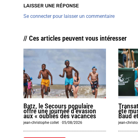
LAISSER UNE RÉPONSE
Se connecter pour laisser un commentaire
// Ces articles peuvent vous intéresser
Batz, le Secours populaire
Transat
offre une journée d’évasion
été mus
aux « oubliés des vacances
Baud et
jean-christophe collet
-
05/08/2026
jean-christo