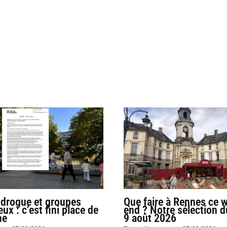
 drogue et groupes
Que faire à Rennes ce 
ux : c’est fini place de
end ? Notre sélection d
ne
9 août 2026