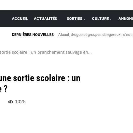
ACCUEIL
ACTUALITÉS
SORTIES
CULTURE
ANNONC
DERNIÈRES NOUVELLES
Alcool, drogue et groupes dangereux : c’est 
 sortie scolaire : un branchement sauvage en...
une sortie scolaire : un
 ?
1025