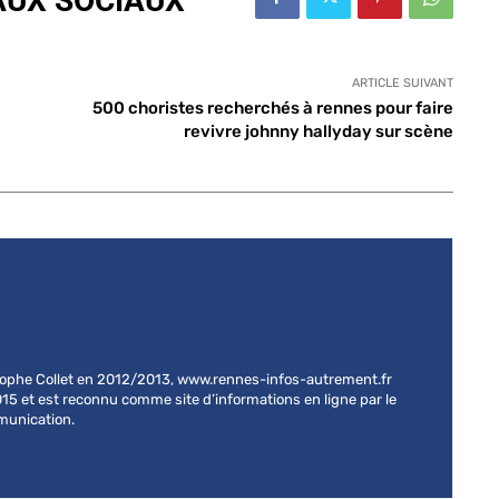
AUX SOCIAUX
ARTICLE SUIVANT
500 choristes recherchés à rennes pour faire
revivre johnny hallyday sur scène
stophe Collet en 2012/2013, www.rennes-infos-autrement.fr
015 et est reconnu comme site d’informations en ligne par le
mmunication.