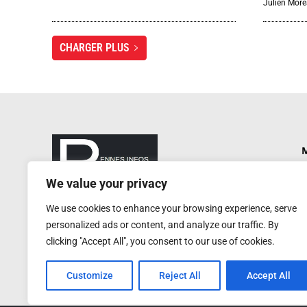
Julien Mor
CHARGER PLUS
M
P
We value your privacy
N
rennesinfosautrement@gmail.com
We use cookies to enhance your browsing experience, serve
P
RCS de Rennes : 752 406 884
personalized ads or content, and analyze our traffic. By
Service de presse : 0620 W
A
clicking "Accept All", you consent to our use of cookies.
Customize
Reject All
Accept All