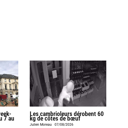
week-
Les cambrioleurs dérobent 60
u 7 au
kg de côtes de bœuf
Julien Moreau
-
07/08/2026