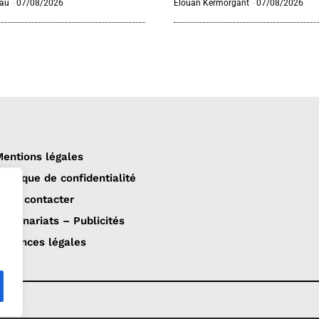
eau
-
07/08/2026
Elouan Kermorgant
-
07/08/2026
entions légales
olitique de confidentialité
ous contacter
artenariats – Publicités
nnonces légales