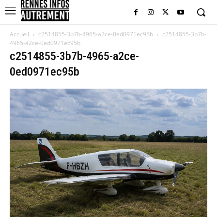
Accueil
c2514855-3b7b-4965-a2ce-0ed0971ec95b
c2514855-3b7b-
4965-a2ce-0ed0971ec95b
c2514855-3b7b-4965-a2ce-
0ed0971ec95b