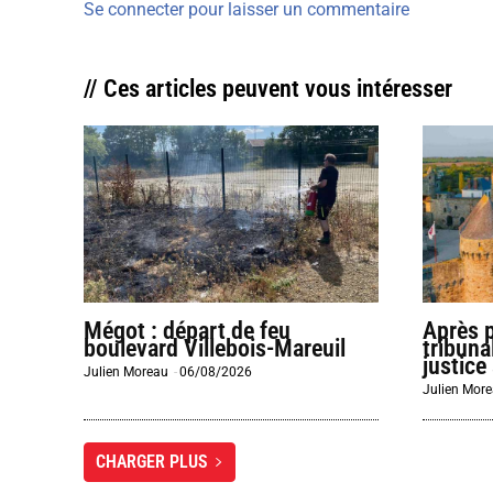
Se connecter pour laisser un commentaire
// Ces articles peuvent vous intéresser
Mégot : départ de feu
Après 
boulevard Villebois-Mareuil
tribuna
justice 
Julien Moreau
-
06/08/2026
Julien Mor
CHARGER PLUS