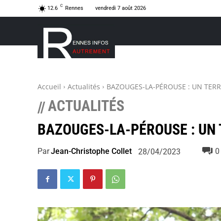
C
12.6
Rennes
vendredi 7 août 2026
Accueil
Actualités
BAZOUGES-LA-PÉROUSE : UN TERR
ACTUALITÉS
//
BAZOUGES-LA-PÉROUSE : UN 
Par
Jean-Christophe Collet
0
28/04/2023