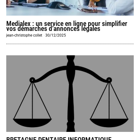
Medialex : un service en ligne pour simplifier
vos démarches d’annonces légales
jean-christophe collet
-
30/12/2025
BRETAGNE DENTAIRE INFORMATIQUE