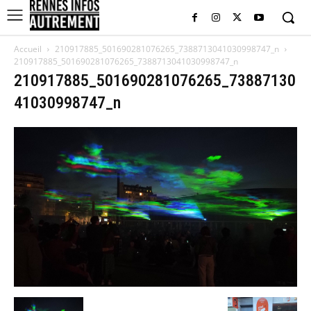
Accueil
210917885_501690281076265_7388713041030998747_n
210917885_501690281076265_7388713041030998747_n
210917885_501690281076265_73887130
41030998747_n