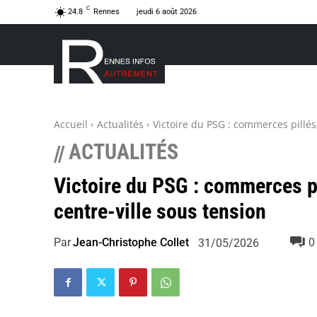
C
24.8
Rennes
jeudi 6 août 2026
Accueil
Actualités
Victoire du PSG : commerces pillés
ACTUALITÉS
//
Victoire du PSG : commerces pi
centre-ville sous tension
Par
Jean-Christophe Collet
0
31/05/2026