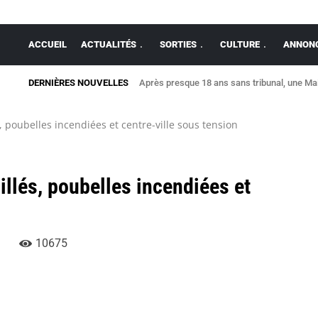
ACCUEIL
ACTUALITÉS
SORTIES
CULTURE
ANNONC
DERNIÈRES NOUVELLES
Après presque 18 ans sans tribunal, une Maison
Allaire : une maison détruite par un violent 
, poubelles incendiées et centre-ville sous tension
llés, poubelles incendiées et
10675