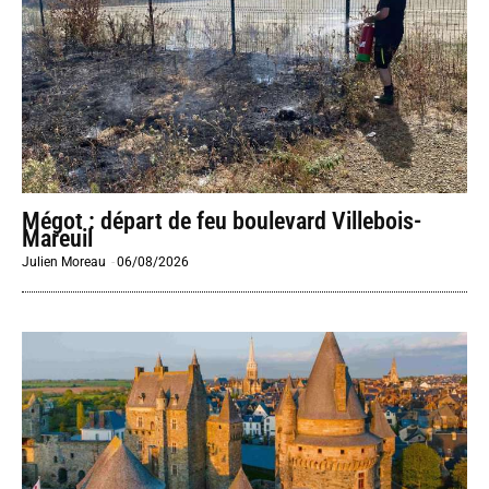
Mégot : départ de feu boulevard Villebois-
Mareuil
Julien Moreau
-
06/08/2026