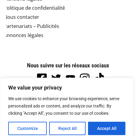
Politique de confidentialité
Nous contacter
Partenariats – Publicités
Annonces légales
Nous suivre sur les réseaux sociaux
We value your privacy
We use cookies to enhance your browsing experience, serve
personalized ads or content, and analyze our traffic. By
clicking "Accept All", you consent to our use of cookies.
Création et réalisation :
GDM-Pixel
, tous droits
Customize
Reject All
Accept All
réservés