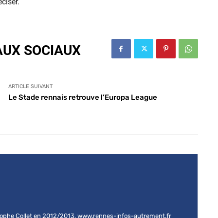
ciser.
AUX SOCIAUX
ARTICLE SUIVANT
Le Stade rennais retrouve l’Europa League
stophe Collet en 2012/2013, www.rennes-infos-autrement.fr