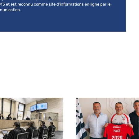
015 et est reconnu comme site d’informations en ligne par le
mmunication.