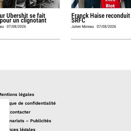
eur Ubershit se fait
Franck Haise reconduit
 pour un clignotant
SRFC
eau
-
07/08/2026
Julien Moreau
-
07/08/2026
entions légales
olitique de confidentialité
ous contacter
artenariats – Publicités
nnonces légales