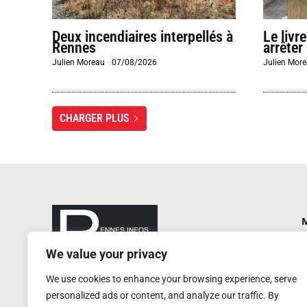
Deux incendiaires interpellés à
Le livr
Rennes
arrêter
Julien Moreau
-
07/08/2026
Julien Mor
CHARGER PLUS
M
P
We value your privacy
N
rennesinfosautrement@gmail.com
We use cookies to enhance your browsing experience, serve
P
RCS de Rennes : 752 406 884
personalized ads or content, and analyze our traffic. By
Service de presse : 0620 W
A