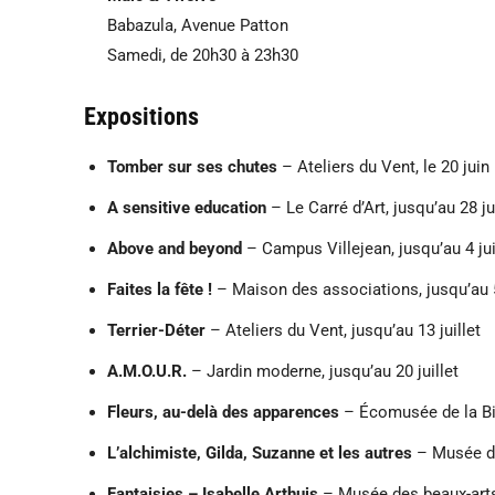
Babazula, Avenue Patton
Samedi, de 20h30 à 23h30
Expositions
Tomber sur ses chutes
– Ateliers du Vent, le 20 juin
A sensitive education
– Le Carré d’Art, jusqu’au 28 ju
Above and beyond
– Campus Villejean, jusqu’au 4 jui
Faites la fête !
– Maison des associations, jusqu’au 5 
Terrier-Déter
– Ateliers du Vent, jusqu’au 13 juillet
A.M.O.U.R.
– Jardin moderne, jusqu’au 20 juillet
Fleurs, au-delà des apparences
– Écomusée de la Bin
L’alchimiste, Gilda, Suzanne et les autres
– Musée de
Fantaisies – Isabelle Arthuis
– Musée des beaux-arts