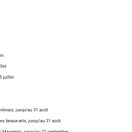
in
llet
juillet
tinais, jusqu’au 31 août
s beaux-arts, jusqu’au 31 août
 Maurepas, jusqu’au 21 septembre