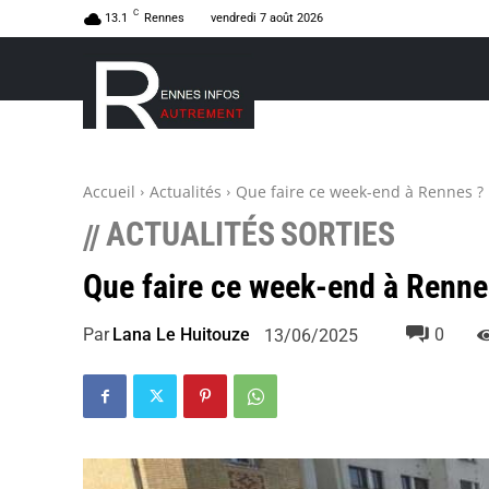
C
13.1
Rennes
vendredi 7 août 2026
Accueil
Actualités
Que faire ce week-end à Rennes ?
ACTUALITÉS
SORTIES
//
Que faire ce week-end à Renne
Par
Lana Le Huitouze
0
13/06/2025