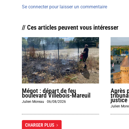
Se connecter pour laisser un commentaire
// Ces articles peuvent vous intéresser
Mégot : départ de feu
Après 
boulevard Villebois-Mareuil
tribuna
justice 
Julien Moreau
-
06/08/2026
Julien Mor
CHARGER PLUS