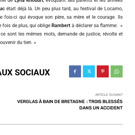
nnel de
Lyna Khoudri
, évoquant ses parents et les années
sac
était déjà là. Un peu plus tard, au festival de Locarno,
 fois-ci qui évoque son père, sa mère et le courage. Ils
 fois de plus, qui oblige
Rambert
à déclarer sa flamme: »
ue ce sont les mêmes mots, demande de justice, révolte et
uvenir du tien. »
AUX SOCIAUX
ARTICLE SUIVANT
VERGLAS À BAIN DE BRETAGNE : TROIS BLESSÉS
DANS UN ACCIDENT