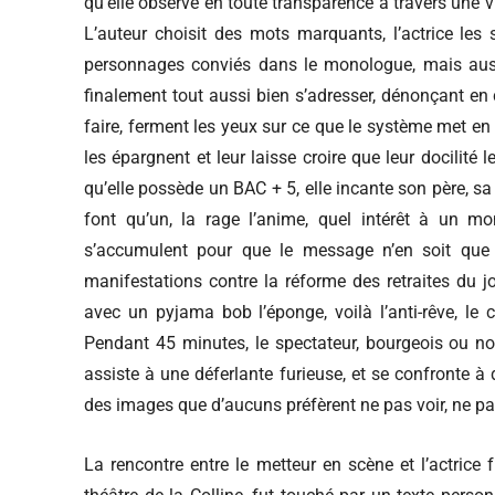
qu’elle observe en toute transparence à travers une vi
L’auteur choisit des mots marquants, l’actrice les s
personnages conviés dans le monologue, mais aussi 
finalement tout aussi bien s’adresser, dénonçant en 
faire, ferment les yeux sur ce que le système met en 
les épargnent et leur laisse croire que leur docilité
qu’elle possède un BAC + 5, elle incante son père, 
font qu’un, la rage l’anime, quel intérêt à un m
s’accumulent pour que le message n’en soit que p
manifestations contre la réforme des retraites du j
avec un pyjama bob l’éponge, voilà l’anti-rêve, l
Pendant 45 minutes, le spectateur, bourgeois ou non
assiste à une déferlante furieuse, et se confronte à
des images que d’aucuns préfèrent ne pas voir, ne pas
La rencontre entre le metteur en scène et l’actrice