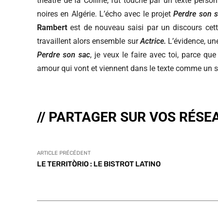
théâtre de la Colline, fut touché par un texte perso
noires en Algérie. L’écho avec le projet
Perdre son 
Rambert
est de nouveau saisi par un discours cette
travaillent alors ensemble sur
Actrice.
L’évidence, une
Perdre son sac
, je veux le faire avec toi, parce q
amour qui vont et viennent dans le texte comme un so
// PARTAGER SUR VOS RÉSE
ARTICLE PRÉCÉDENT
LE TERRITÒRIO : LE BISTROT LATINO