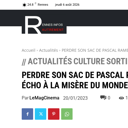
C
24.8
Rennes
jeudi 6 août 2026
Accueil
Actualités
PERDRE SON SAC DE PASCAL RAMB
ACTUALITÉS
CULTURE
SORTI
//
PERDRE SON SAC DE PASCAL 
ÉCHO À LA MISÈRE DU MONDE
Par
LeMagCinema
0
1
20/01/2023