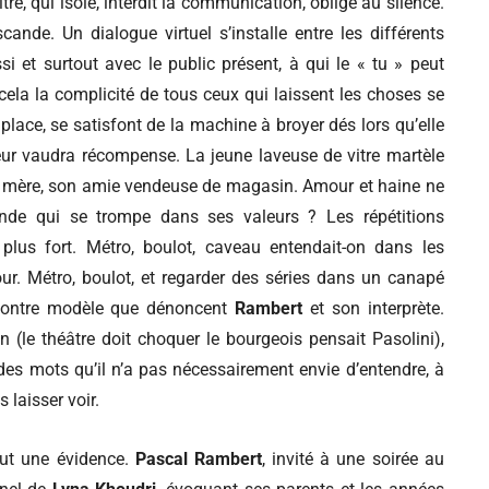
tre, qui isole, interdit la communication, oblige au silence.
cande. Un dialogue virtuel s’installe entre les différents
et surtout avec le public présent, à qui le « tu » peut
cela la complicité de tous ceux qui laissent les choses se
place, se satisfont de la machine à broyer dés lors qu’elle
 leur vaudra récompense. La jeune laveuse de vitre martèle
sa mère, son amie vendeuse de magasin. Amour et haine ne
onde qui se trompe dans ses valeurs ? Les répétitions
lus fort. Métro, boulot, caveau entendait-on dans les
our. Métro, boulot, et regarder des séries dans un canapé
e contre modèle que dénoncent
Rambert
et son interprète.
 (le théâtre doit choquer le bourgeois pensait Pasolini),
 des mots qu’il n’a pas nécessairement envie d’entendre, à
 laisser voir.
 fut une évidence.
Pascal Rambert
, invité à une soirée au