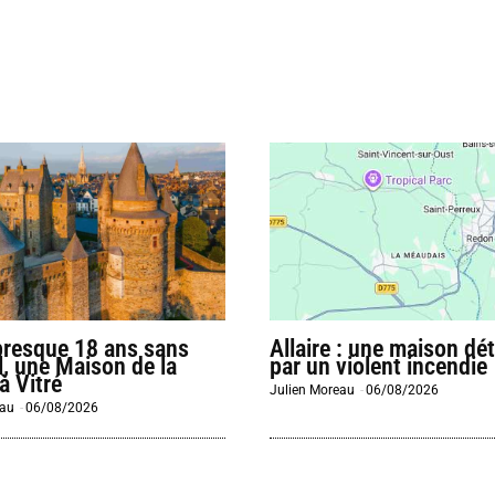
presque 18 ans sans
Allaire : une maison dét
l, une Maison de la
par un violent incendie
à Vitré
Julien Moreau
-
06/08/2026
eau
-
06/08/2026