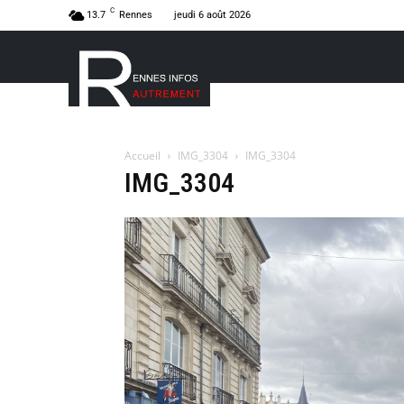
C
13.7
Rennes
jeudi 6 août 2026
Accueil
IMG_3304
IMG_3304
IMG_3304