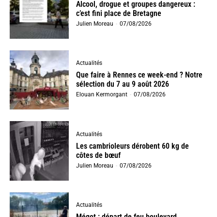
Alcool, drogue et groupes dangereux :
c’est fini place de Bretagne
Julien Moreau
-
07/08/2026
Actualités
Que faire à Rennes ce week-end ? Notre
sélection du 7 au 9 août 2026
Elouan Kermorgant
-
07/08/2026
Actualités
Les cambrioleurs dérobent 60 kg de
côtes de bœuf
Julien Moreau
-
07/08/2026
Actualités
Mégot : départ de feu boulevard