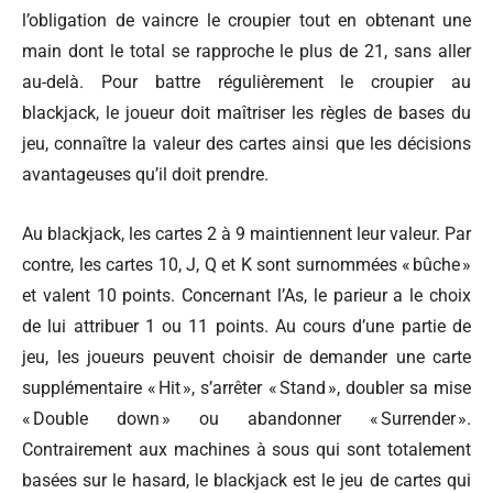
l’obligation de vaincre le croupier tout en obtenant une
main dont le total se rapproche le plus de 21, sans aller
au-delà. Pour battre régulièrement le croupier au
blackjack, le joueur doit maîtriser les règles de bases du
jeu, connaître la valeur des cartes ainsi que les décisions
avantageuses qu’il doit prendre.
Au blackjack, les cartes 2 à 9 maintiennent leur valeur. Par
contre, les cartes 10, J, Q et K sont surnommées « bûche »
et valent 10 points. Concernant l’As, le parieur a le choix
de lui attribuer 1 ou 11 points. Au cours d’une partie de
jeu, les joueurs peuvent choisir de demander une carte
supplémentaire « Hit », s’arrêter « Stand », doubler sa mise
« Double down » ou abandonner « Surrender ».
Contrairement aux machines à sous qui sont totalement
basées sur le hasard, le blackjack est le jeu de cartes qui