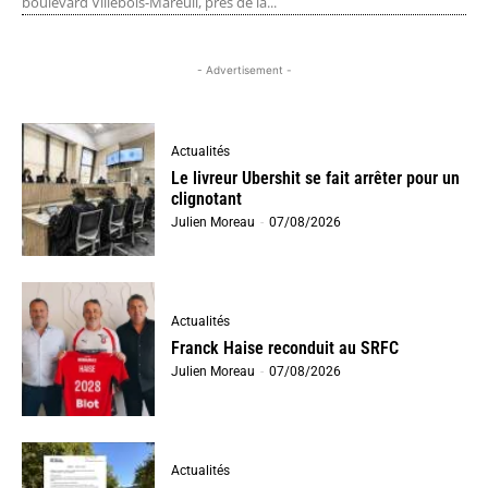
boulevard Villebois-Mareuil, près de la...
- Advertisement -
Actualités
Le livreur Ubershit se fait arrêter pour un
clignotant
Julien Moreau
-
07/08/2026
Actualités
Franck Haise reconduit au SRFC
Julien Moreau
-
07/08/2026
Actualités