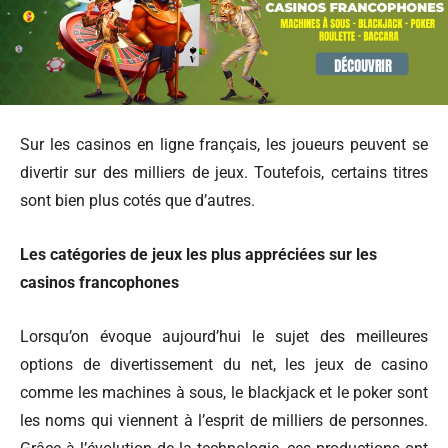
Sur les casinos en ligne français, les joueurs peuvent se
divertir sur des milliers de jeux. Toutefois, certains titres
sont bien plus cotés que d’autres.
Les catégories de jeux les plus appréciées sur les
casinos francophones
Lorsqu’on évoque aujourd’hui le sujet des meilleures
options de divertissement du net, les jeux de casino
comme les machines à sous, le blackjack et le poker sont
les noms qui viennent à l’esprit de milliers de personnes.