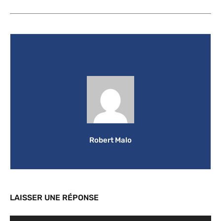
Robert Malo
LAISSER UNE RÉPONSE