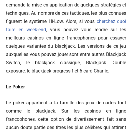
demande la mise en application de quelques stratégies et
techniques. Au nombre de ces tactiques, les plus connues
figurent le système Hi-Low. Alors, si vous
cherchez quoi
faire en week-end
, vous pouvez vous rendre sur les
meilleurs casinos en ligne francophones pour essayer
quelques variantes du blackjack. Les versions de ce jeu
auxquelles vous pouvez jouer sont entre autres Blackjack
Switch, le blackjack classique, Blackjack Double
exposure, le blackjack progressif et 6-card Charlie.
Le Poker
Le poker appartient à la famille des jeux de cartes tout
comme le blackjack. Sur les casinos en ligne
francophones, cette option de divertissement fait sans
aucun doute partie des titres les plus célèbres qui attirent