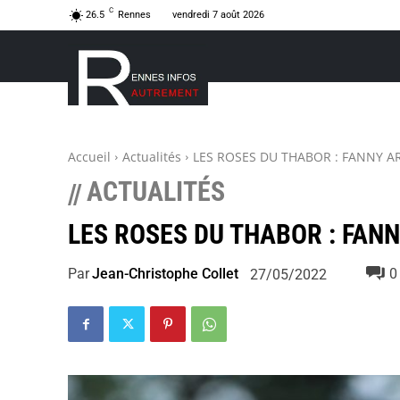
C
26.5
Rennes
vendredi 7 août 2026
Accueil
Actualités
LES ROSES DU THABOR : FANNY 
ACTUALITÉS
//
LES ROSES DU THABOR : FAN
Par
Jean-Christophe Collet
0
27/05/2022