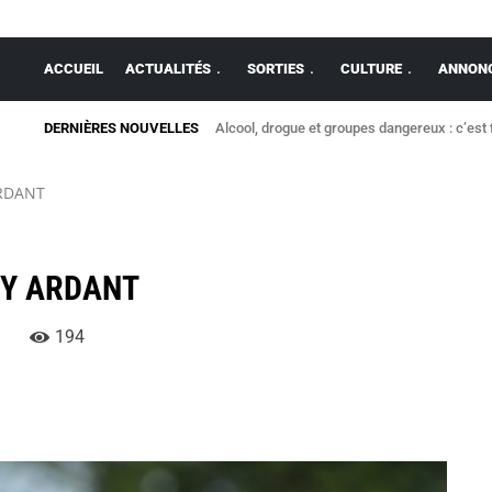
ACCUEIL
ACTUALITÉS
SORTIES
CULTURE
ANNONC
DERNIÈRES NOUVELLES
Alcool, drogue et groupes dangereux : c’est fin
Que faire à Rennes ce week-end ? Notre sél
ARDANT
NY ARDANT
194