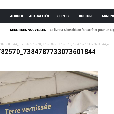
ACCUEIL
ACTUALITÉS
SORTIES
CULTURE
ANNONC
DERNIÈRES NOUVELLES
Le livreur Ubershit se fait arrêter pour un cl
3073601844_n
318975270_1752587231782570_7384787733073601844_n
782570_7384787733073601844