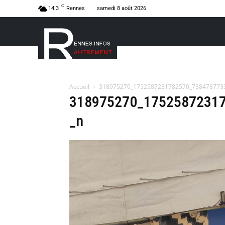
C
14.3
Rennes
samedi 8 août 2026
Accueil
318975270_1752587231782570_738478773
318975270_1752587231
_n