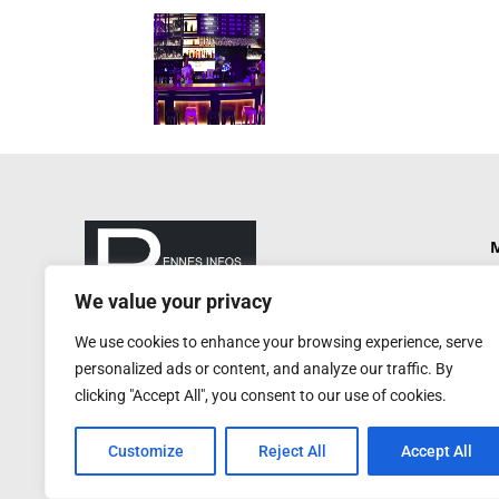
M
P
We value your privacy
N
rennesinfosautrement@gmail.com
We use cookies to enhance your browsing experience, serve
P
RCS de Rennes : 752 406 884
personalized ads or content, and analyze our traffic. By
Service de presse : 0620 W
A
clicking "Accept All", you consent to our use of cookies.
Customize
Reject All
Accept All