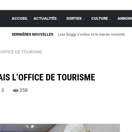
ACCUEIL
ACTUALITÉS
SORTIES
CULTURE
ANNONC
DERNIÈRES NOUVELLES
Leur buggy s’enlise et la marée remonte
Espagne, Brésil, Pays-Bas… d’où viennent l
'OFFICE DE TOURISME
IS L’OFFICE DE TOURISME
0
258