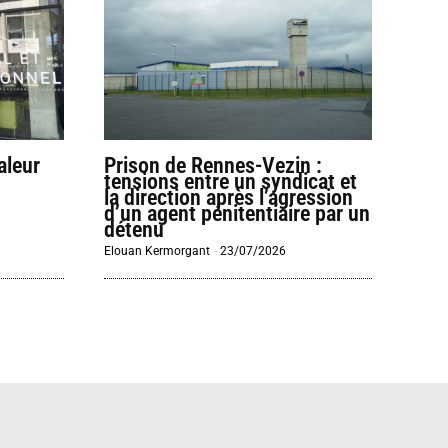
aleur
Prison de Rennes-Vezin :
tensions entre un syndicat et
la direction après l’agression
d’un agent pénitentiaire par un
détenu
Elouan Kermorgant
-
23/07/2026