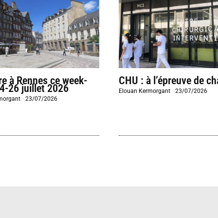
re à Rennes ce week-
CHU : à l’épreuve de ch
4-26 juillet 2026
Elouan Kermorgant
-
23/07/2026
morgant
-
23/07/2026