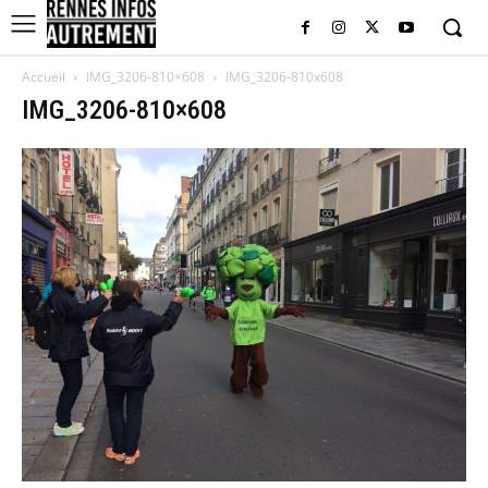
Accueil
IMG_3206-810×608
IMG_3206-810x608
IMG_3206-810×608