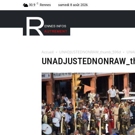
C
30.9
Rennes
samedi 8 août 2026
Accueil
UNADJUSTEDNONRAW_thumb_596d
UNA
UNADJUSTEDNONRAW_t