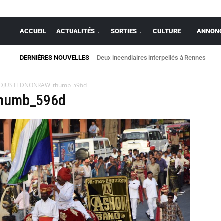
ACCUEIL
ACTUALITÉS
SORTIES
CULTURE
ANNONC
DERNIÈRES NOUVELLES
Deux incendiaires interpellés à Rennes
DJUSTEDNONRAW_thumb_596d
humb_596d