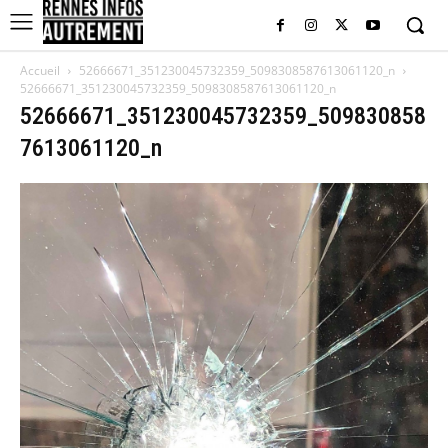
Accueil
52666671_351230045732359_5098308587613061120_n
52666671_351230045732359_5098308587613061120_n
52666671_351230045732359_509830858
7613061120_n