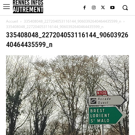
Accueil
335408048_227204053116144_9060392640464435599_n
335408048_227204053116144_9060392640464435599_n
335408048_227204053116144_90603926
40464435599_n