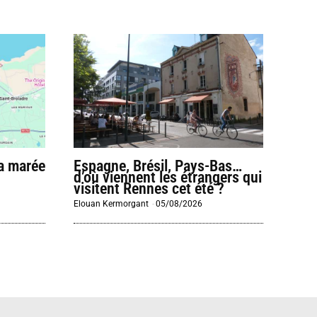
la marée
Espagne, Brésil, Pays-Bas…
d’où viennent les étrangers qui
visitent Rennes cet été ?
Elouan Kermorgant
-
05/08/2026