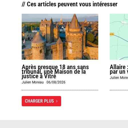
// Ces articles peuvent vous intéresser
Après presque 18 ans sans
Allaire
tribunal, une Maison de la
par un 
justice à Vitré
Julien Mor
Julien Moreau
-
06/08/2026
CHARGER PLUS