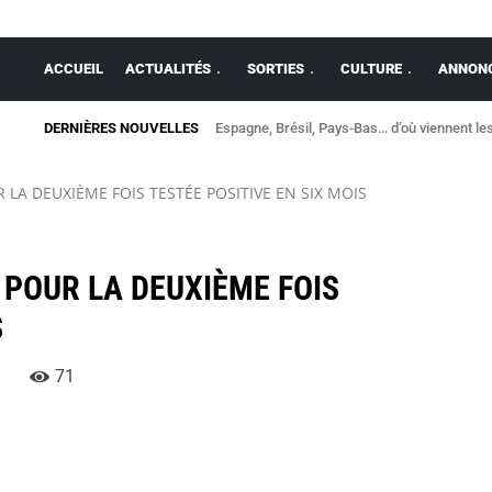
ACCUEIL
ACTUALITÉS
SORTIES
CULTURE
ANNONC
DERNIÈRES NOUVELLES
Espagne, Brésil, Pays-Bas… d’où viennent les 
Une légère secousse réveille l’est de l’Ille-
 LA DEUXIÈME FOIS TESTÉE POSITIVE EN SIX MOIS
 POUR LA DEUXIÈME FOIS
S
71