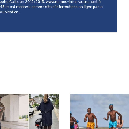
stophe Collet en 2012/2013, www.rennes-infos-autrement.fr
015 et est reconnu comme site d’informations en ligne par le
mmunication.