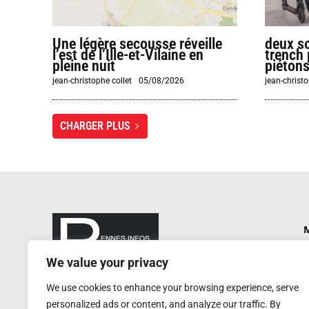
Une légère secousse réveille
deux sœ
l’est de l’Ille-et-Vilaine en
trench 
pleine nuit
piétons
jean-christophe collet
-
05/08/2026
jean-christo
CHARGER PLUS
M
P
We value your privacy
N
rennesinfosautrement@gmail.com
We use cookies to enhance your browsing experience, serve
P
RCS de Rennes : 752 406 884
personalized ads or content, and analyze our traffic. By
Service de presse : 0620 W