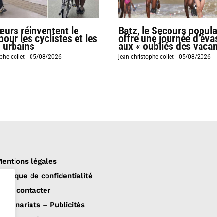
urs réinventent le
Batz, le Secours popula
pour les cyclistes et les
offre une journée d’éva
 urbains
aux « oubliés des vaca
phe collet
-
05/08/2026
jean-christophe collet
-
05/08/2026
entions légales
olitique de confidentialité
ous contacter
artenariats – Publicités