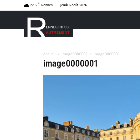
C
22.6
Rennes
jeudi 6 août 2026
Accueil
image0000001
image0000001
image0000001