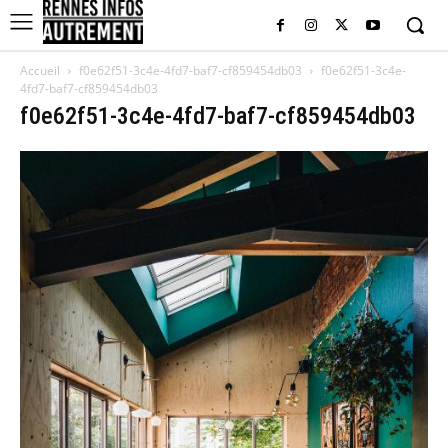
Accueil
f0e62f51-3c4e-4fd7-baf7-cf859454db03
f0e62f51-3c4e-
4fd7-baf7-cf859454db03
f0e62f51-3c4e-4fd7-baf7-cf859454db03