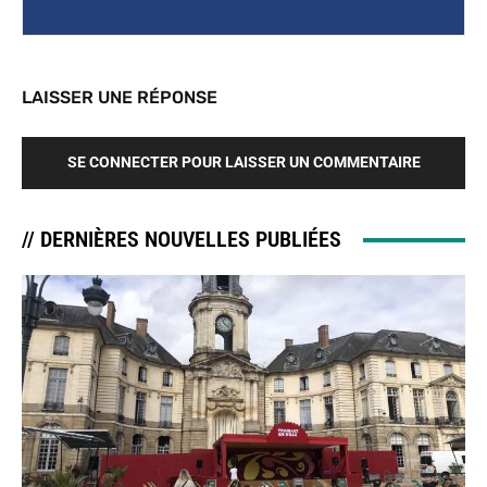
LAISSER UNE RÉPONSE
SE CONNECTER POUR LAISSER UN COMMENTAIRE
// DERNIÈRES NOUVELLES PUBLIÉES