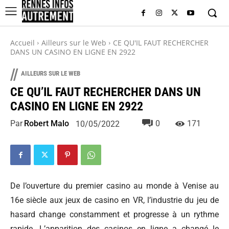
Accueil
Ailleurs sur le Web
CE QU'IL FAUT RECHERCHER
DANS UN CASINO EN LIGNE EN 2922
//
AILLEURS SUR LE WEB
CE QU’IL FAUT RECHERCHER DANS UN
CASINO EN LIGNE EN 2922
Par
Robert Malo
0
171
10/05/2022
De l’ouverture du premier casino au monde à Venise au
16
e
siècle aux jeux de casino en VR, l’industrie du jeu de
hasard change constamment et progresse à un rythme
rapide. L’apparition des casinos en ligne a changé le