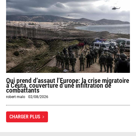
Qui prend d’assaut l’Europe: la crise migratoire
à Ceuta, couverture d’une infiltration de
combattants
robert malo
-
02/08/2026
CHARGER PLUS