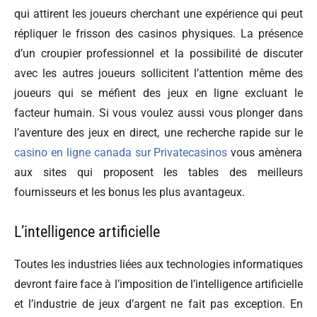
qui attirent les joueurs cherchant une expérience qui peut
répliquer le frisson des casinos physiques. La présence
d’un croupier professionnel et la possibilité de discuter
avec les autres joueurs sollicitent l’attention même des
joueurs qui se méfient des jeux en ligne excluant le
facteur humain. Si vous voulez aussi vous plonger dans
l’aventure des jeux en direct, une recherche rapide sur le
casino en ligne canada sur Privatecasinos
vous amènera
aux sites qui proposent les tables des meilleurs
fournisseurs et les bonus les plus avantageux.
L’intelligence artificielle
Toutes les industries liées aux technologies informatiques
devront faire face à l’imposition de l’intelligence artificielle
et l’industrie de jeux d’argent ne fait pas exception. En