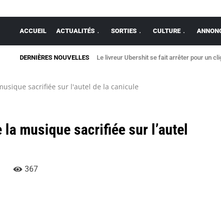
ACCUEIL
ACTUALITÉS
SORTIES
CULTURE
ANNONC
DERNIÈRES NOUVELLES
Le livreur Ubershit se fait arrêter pour un cl
musique sacrifiée sur l'autel de la canicule
 la musique sacrifiée sur l’autel
367