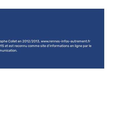
stophe Collet en 2012/2013, www.rennes-infos-autrement.fr
015 et est reconnu comme site d’informations en ligne par le
mmunication.