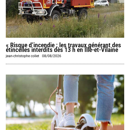
« Risque d’incendie : les travaux générant des
étincelles interdits dès 13 h en Ille-et-Vilaine
jean-christophe collet
-
08/08/2026