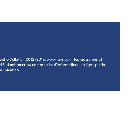
stophe Collet en 2012/2013, www.rennes-infos-autrement.fr
015 et est reconnu comme site d’informations en ligne par le
mmunication.