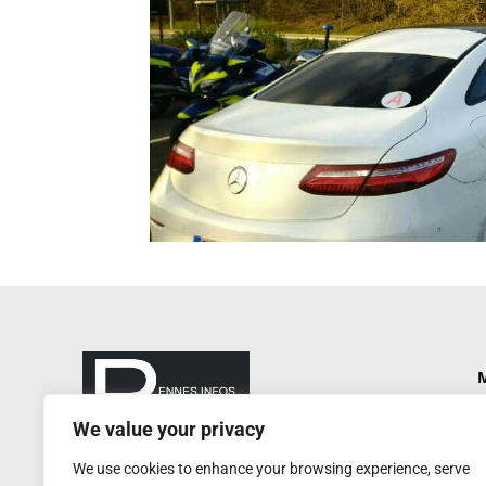
M
P
We value your privacy
N
rennesinfosautrement@gmail.com
We use cookies to enhance your browsing experience, serve
P
RCS de Rennes : 752 406 884