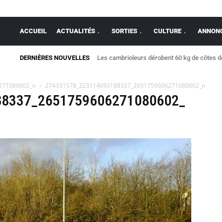
ACCUEIL
ACTUALITÉS
SORTIES
CULTURE
ANNONC
DERNIÈRES NOUVELLES
Les cambrioleurs dérobent 60 kg de côtes 
271080602_n
274331578_323114693188337_2651759606271080602_n
88337_2651759606271080602_