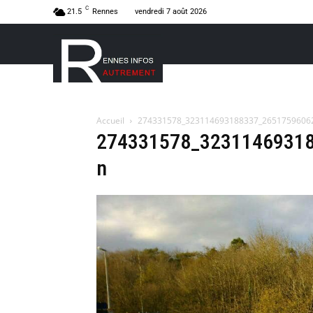
C
21.5
Rennes
vendredi 7 août 2026
Accueil
274331578_323114693188337_2651759606
274331578_3231146931
n