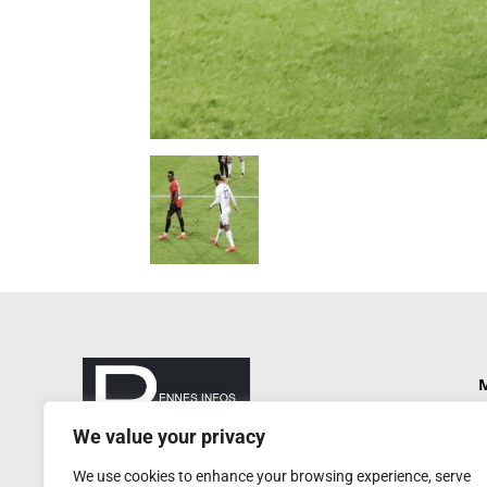
M
P
We value your privacy
N
rennesinfosautrement@gmail.com
We use cookies to enhance your browsing experience, serve
P
RCS de Rennes : 752 406 884