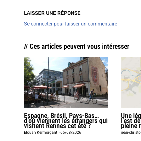
LAISSER UNE RÉPONSE
Se connecter pour laisser un commentaire
// Ces articles peuvent vous intéresser
Espagne, Brésil, Pays-Bas…
Une lég
d’où viennent les étrangers qui
l’est de
visitent Rennes cet été ?
pleine 
Elouan Kermorgant
-
05/08/2026
jean-christo