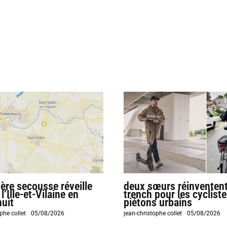
ère secousse réveille
deux sœurs réinventent
 l’Ille-et-Vilaine en
trench pour les cycliste
nuit
piétons urbains
phe collet
-
05/08/2026
jean-christophe collet
-
05/08/2026