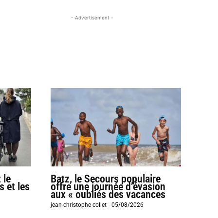
- Advertisement -
 le
Batz, le Secours populaire
s et les
offre une journée d’évasion
aux « oubliés des vacances
jean-christophe collet
-
05/08/2026