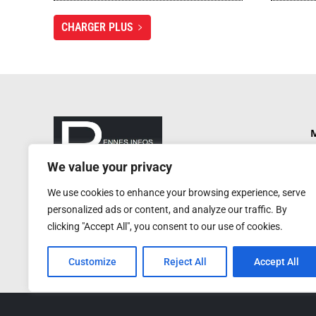
CHARGER PLUS
M
P
We value your privacy
N
rennesinfosautrement@gmail.com
We use cookies to enhance your browsing experience, serve
P
RCS de Rennes : 752 406 884
personalized ads or content, and analyze our traffic. By
Service de presse : 0620 W
A
clicking "Accept All", you consent to our use of cookies.
Customize
Reject All
Accept All