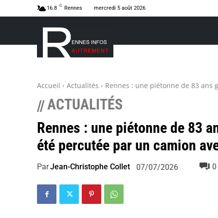
C
16.8
Rennes
mercredi 5 août 2026
Accueil
Actualités
Rennes : une piétonne de 83 ans g
ACTUALITÉS
//
Rennes : une piétonne de 83 a
été percutée par un camion ave
Par
Jean-Christophe Collet
0
07/07/2026