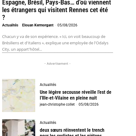
Espagne, Brésil, Pays-Bas… d’où viennent
les étrangers qui visitent Rennes cet été
?
Actualités
Elouan Kermorgant
-
05/08/2026
Chacun y va de son expérience. « Ici, on voit beaucoup de
Brésiliens et d'Italiens », explique une employée de l'Odalys
City, un appart'hôtel...
- Advertisement -
Actualités
Une légère secousse réveille l’est de
l’Ille-et-Vilaine en pleine nuit
jean-christophe collet
-
05/08/2026
Actualités
deux sœurs réinventent le trench
pour les cyclistes et les piétons