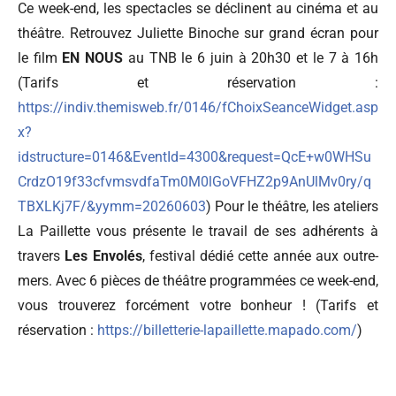
Ce week-end, les spectacles se déclinent au cinéma et au
théâtre. Retrouvez Juliette Binoche sur grand écran pour
le film
EN NOUS
au TNB le 6 juin à 20h30 et le 7 à 16h
(Tarifs et réservation :
https://indiv.themisweb.fr/0146/fChoixSeanceWidget.asp
x?
idstructure=0146&EventId=4300&request=QcE+w0WHSu
CrdzO19f33cfvmsvdfaTm0M0lGoVFHZ2p9AnUlMv0ry/q
TBXLKj7F/&yymm=20260603
)
Pour le théâtre, les ateliers
La Paillette vous présente le travail de ses adhérents à
travers
Les Envolés
, festival dédié cette année aux outre-
mers. Avec 6 pièces de théâtre programmées ce week-end,
vous trouverez forcément votre bonheur ! (Tarifs et
réservation :
https://billetterie-lapaillette.mapado.com/
)