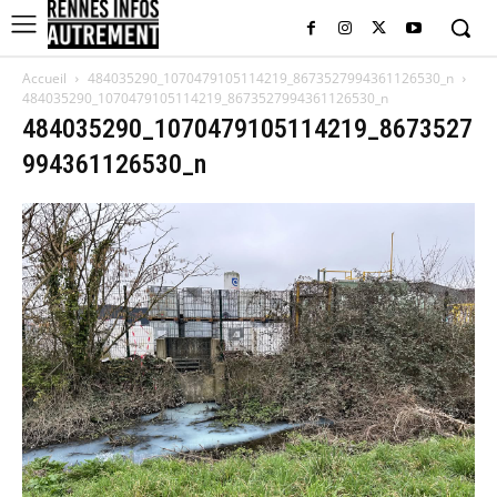
Accueil
484035290_1070479105114219_8673527994361126530_n
484035290_1070479105114219_8673527994361126530_n
484035290_1070479105114219_8673527
994361126530_n